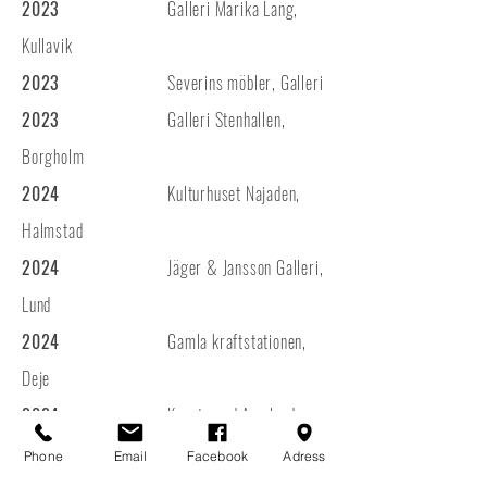
2023
Galleri Marika Lang,
Kullavik
2023
Severins möbler, Galleri
2023
Galleri Stenhallen,
Borgholm
2024
Kulturhuset Najaden,
Halmstad
2024
Jäger & Jansson Galleri,
Lund
2024
Gamla kraftstationen,
Deje
2024
Kunstmand Ameland,
Holland
Phone
Email
Facebook
Adress